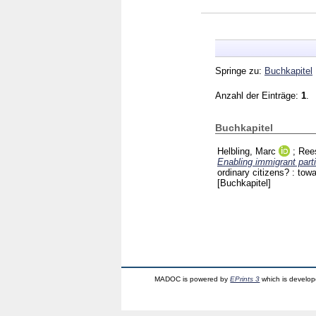
Springe zu:
Buchkapitel
Anzahl der Einträge:
1
.
Buchkapitel
Helbling, Marc
;
Ree
Enabling immigrant part
ordinary citizens? : towa
[Buchkapitel]
MADOC is powered by
EPrints 3
which is develo