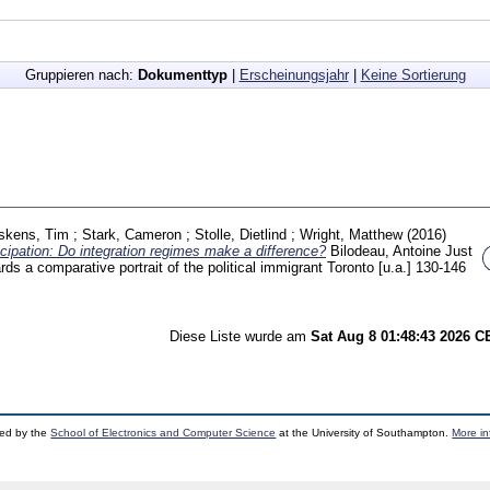
Gruppieren nach:
Dokumenttyp
|
Erscheinungsjahr
|
Keine Sortierung
skens, Tim
;
Stark, Cameron
;
Stolle, Dietlind
;
Wright, Matthew
(2016)
icipation: Do integration regimes make a difference?
Bilodeau, Antoine
Just
rds a comparative portrait of the political immigrant Toronto [u.a.]
130-146
Diese Liste wurde am
Sat Aug 8 01:48:43 2026 
ped by the
School of Electronics and Computer Science
at the University of Southampton.
More in