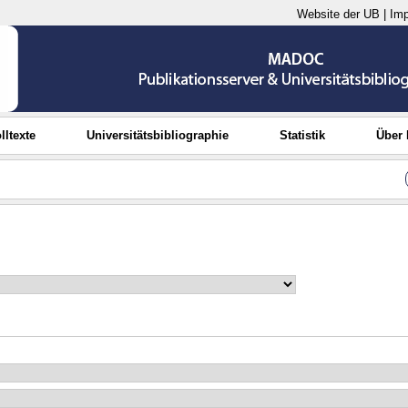
Website der UB
|
Im
lltexte
Universitätsbibliographie
Statistik
Über