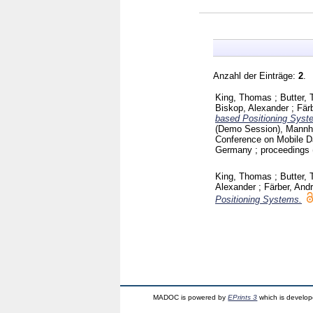
Anzahl der Einträge:
2
.
King, Thomas
;
Butter,
Biskop, Alexander
;
Fär
based Positioning Syst
(Demo Session), Mannh
Conference on Mobile D
Germany ; proceedings 
King, Thomas
;
Butter,
Alexander
;
Färber, And
Positioning Systems.
MADOC is powered by
EPrints 3
which is develo