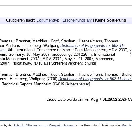
Gruppieren nach:
Dokumenttyp
|
Erscheinungsjahr
|
Keine Sortierung
 Thomas
;
Brantner, Matthias
;
Kopf, Stephan
;
Haenselmann, Thomas
;
ber, Andreas
;
Effelsberg, Wolfgang
Distribution of Fingerprints for 802.11-
ems.
8th International Conference on Mobile Data Management, MDM 2007,
eim, Germany, 10. May 2007; proceedings
224-226
In: International
ata Management, 2007 : MDM 2007 ; May 7 - 11, 2007, Mannheim,
(2007) Piscataway, NJ [u.a.]
[Konferenzveröffentlichung]
 Thomas
;
Brantner, Matthias
;
Kopf, Stephan
;
Haenselmann, Thomas
;
Bisko
reas
;
Effelsberg, Wolfgang
(2006)
Distribution of Fingerprints for 802.11-base
Technical Reports Mannheim
06-019
[Arbeitspapier]
Diese Liste wurde am
Fri Aug 7 01:29:52 2026 
ped by the
School of Electronics and Computer Science
at the University of Southampton.
More in