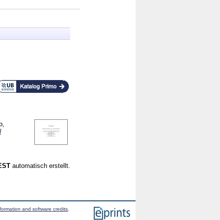
p,
d
CEST
automatisch erstellt.
formation and software credits
.