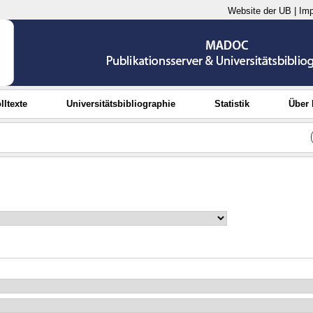
Website der UB
|
Im
lltexte
Universitätsbibliographie
Statistik
Über