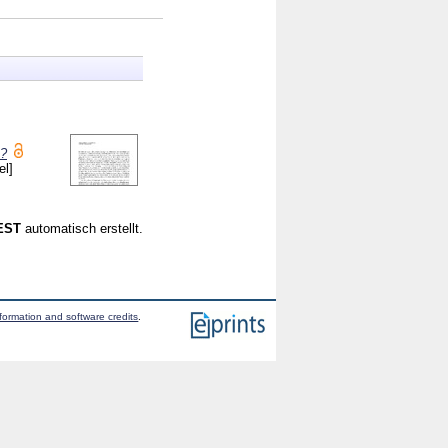
s?
el]
CEST
automatisch erstellt.
formation and software credits
.