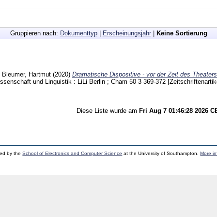
Gruppieren nach:
Dokumenttyp
|
Erscheinungsjahr
|
Keine Sortierung
;
Bleumer, Hartmut
(2020)
Dramatische Dispositive - vor der Zeit des Theater
wissenschaft und Linguistik : LiLi Berlin ; Cham
50 3
369-372
[Zeitschriftenartik
Diese Liste wurde am
Fri Aug 7 01:46:28 2026 
ped by the
School of Electronics and Computer Science
at the University of Southampton.
More in