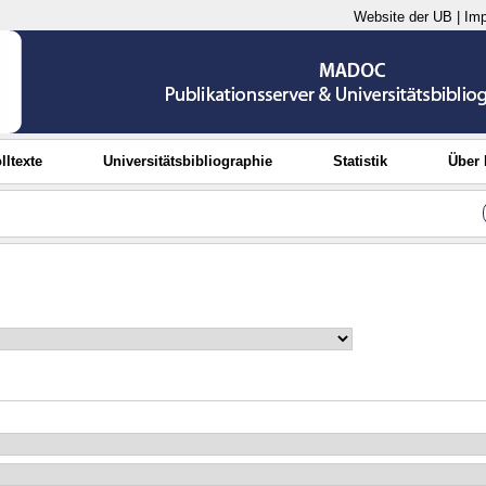
Website der UB
|
Im
lltexte
Universitätsbibliographie
Statistik
Über