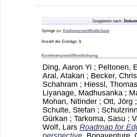
Gruppieren nach:
Dokum
Springe zu:
Konferenzveröffentlichung
Anzahl der Einträge:
1
.
Konferenzveröffentlichung
Ding, Aaron Yi
;
Peltonen, E
Aral, Atakan
;
Becker, Chris
Schahram
;
Hiessl, Thoma
Liyanage, Madhusanka
;
Ma
Mohan, Nitinder
;
Ott, Jörg
Schulte, Stefan
;
Schulzrin
Gürkan
;
Tarkoma, Sasu
;
V
Wolf, Lars
Roadmap for Edg
perspective.
Bonaventure, O