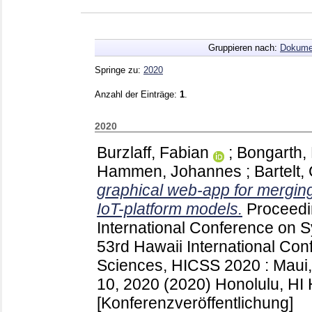
Gruppieren nach:
Dokume
Springe zu:
2020
Anzahl der Einträge:
1
.
2020
Burzlaff, Fabian
;
Bongarth,
Hammen, Johannes
;
Bartelt,
graphical web-app for mergi
IoT-platform models.
Proceedi
International Conference on
53rd Hawaii International Co
Sciences, HICSS 2020 : Maui,
10, 2020 (2020) Honolulu, HI
[Konferenzveröffentlichung]