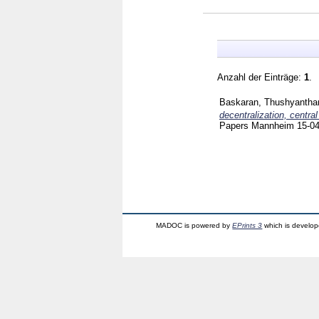
Anzahl der Einträge:
1
.
Baskaran, Thushyantha
decentralization, central
Papers Mannheim
15-0
MADOC is powered by
EPrints 3
which is develo