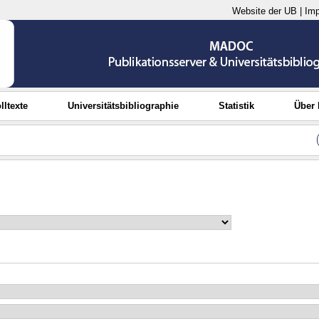
Website der UB
|
Im
lltexte
Universitätsbibliographie
Statistik
Über