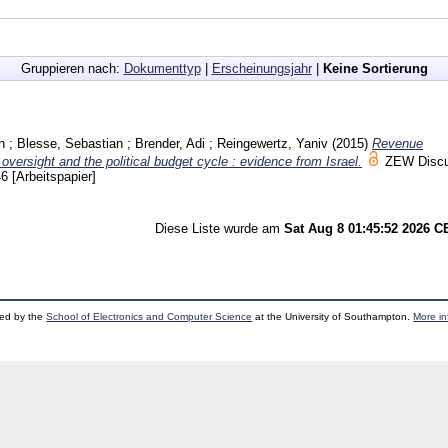
Gruppieren nach:
Dokumenttyp
|
Erscheinungsjahr
|
Keine Sortierung
n
;
Blesse, Sebastian
;
Brender, Adi
;
Reingewertz, Yaniv
(2015)
Revenue
 oversight and the political budget cycle : evidence from Israel.
ZEW Discu
46
[Arbeitspapier]
Diese Liste wurde am
Sat Aug 8 01:45:52 2026 
ped by the
School of Electronics and Computer Science
at the University of Southampton.
More in