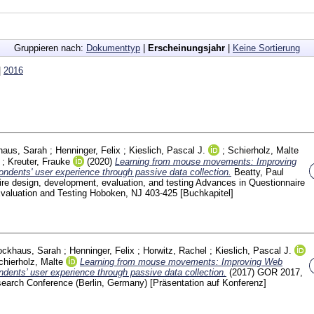
Gruppieren nach:
Dokumenttyp
|
Erscheinungsjahr
|
Keine Sortierung
|
2016
haus, Sarah
;
Henninger, Felix
;
Kieslich, Pascal J.
;
Schierholz, Malte
;
Kreuter, Frauke
(2020)
Learning from mouse movements: Improving
ondents' user experience through passive data collection.
Beatty, Paul
re design, development, evaluation, and testing Advances in Questionnaire
valuation and Testing Hoboken, NJ
403-425
[Buchkapitel]
ockhaus, Sarah
;
Henninger, Felix
;
Horwitz, Rachel
;
Kieslich, Pascal J.
chierholz, Malte
Learning from mouse movements: Improving Web
ndents’ user experience through passive data collection.
(2017)
GOR 2017,
search Conference (Berlin, Germany)
[Präsentation auf Konferenz]