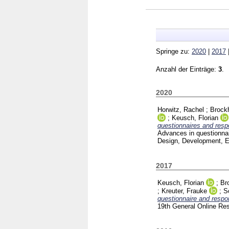
Springe zu:
2020
|
2017
Anzahl der Einträge:
3
.
2020
Horwitz, Rachel
;
Brock
;
Keusch, Florian
questionnaires and resp
Advances in questionnai
Design, Development, E
2017
Keusch, Florian
;
Br
;
Kreuter, Frauke
;
S
questionnaire and respo
19th General Online Re