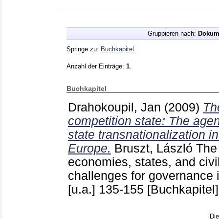
Gruppieren nach:
Dokum
Springe zu:
Buchkapitel
Anzahl der Einträge:
1
.
Buchkapitel
Drahokoupil, Jan
(2009)
The
competition state: The ag
state transnationalization i
Europe.
Bruszt, László
The 
economies, states, and civi
challenges for governance
[u.a.]
135-155
[Buchkapitel]
Di