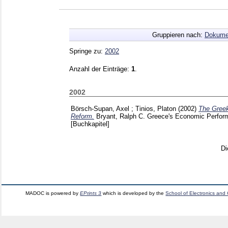
Gruppieren nach:
Dokume
Springe zu:
2002
Anzahl der Einträge:
1
.
2002
Börsch-Supan, Axel
;
Tinios, Platon
(2002)
The Greek
Reform.
Bryant, Ralph C.
Greece's Economic Perfor
[Buchkapitel]
Di
MADOC is powered by
EPrints 3
which is developed by the
School of Electronics and