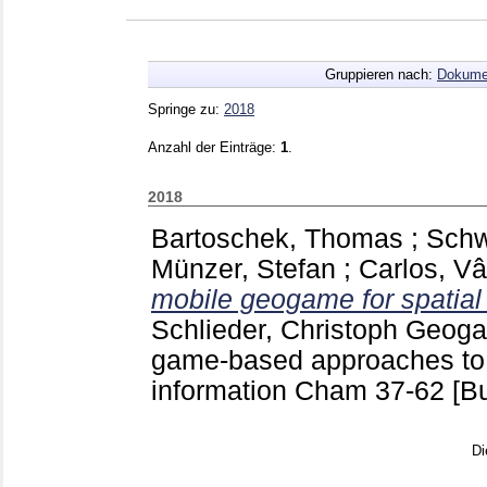
Gruppieren nach:
Dokume
Springe zu:
2018
Anzahl der Einträge:
1
.
2018
Bartoschek, Thomas
;
Schw
Münzer, Stefan
;
Carlos, Vâ
mobile geogame for spatial l
Schlieder, Christoph
Geogam
game-based approaches to t
information Cham
37-62
[B
Di