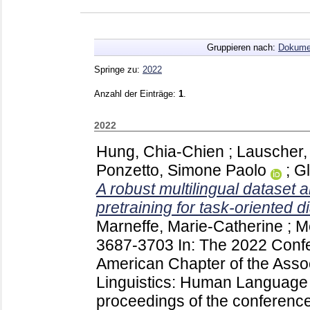
Gruppieren nach:
Dokume
Springe zu:
2022
Anzahl der Einträge:
1
.
2022
Hung, Chia-Chien
;
Lauscher,
Ponzetto, Simone Paolo
;
G
A robust multilingual dataset 
pretraining for task-oriented d
Marneffe, Marie-Catherine
;
M
3687-3703
In: The 2022 Confe
American Chapter of the Assoc
Linguistics: Human Language 
proceedings of the conference