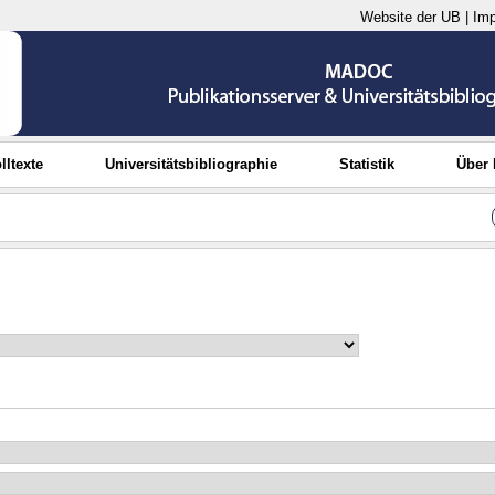
Website der UB
|
Im
lltexte
Universitätsbibliographie
Statistik
Über