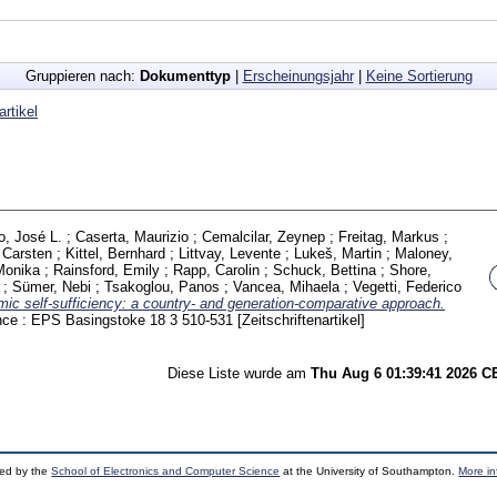
Gruppieren nach:
Dokumenttyp
|
Erscheinungsjahr
|
Keine Sortierung
artikel
o, José L.
;
Caserta, Maurizio
;
Cemalcilar, Zeynep
;
Freitag, Markus
;
 Carsten
;
Kittel, Bernhard
;
Littvay, Levente
;
Lukeš, Martin
;
Maloney,
Monika
;
Rainsford, Emily
;
Rapp, Carolin
;
Schuck, Bettina
;
Shore,
;
Sümer, Nebi
;
Tsakoglou, Panos
;
Vancea, Mihaela
;
Vegetti, Federico
ic self-sufficiency: a country- and generation-comparative approach.
ence : EPS Basingstoke
18 3
510-531
[Zeitschriftenartikel]
Diese Liste wurde am
Thu Aug 6 01:39:41 2026 
ped by the
School of Electronics and Computer Science
at the University of Southampton.
More in