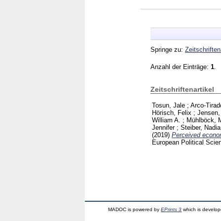
Springe zu:
Zeitschriften
Anzahl der Einträge:
1
.
Zeitschriftenartikel
Tosun, Jale
;
Arco-Tirad
Hörisch, Felix
;
Jensen,
William A.
;
Mühlböck, 
Jennifer
;
Steiber, Nadia
(2019)
Perceived econom
European Political Sci
MADOC is powered by
EPrints 3
which is develo