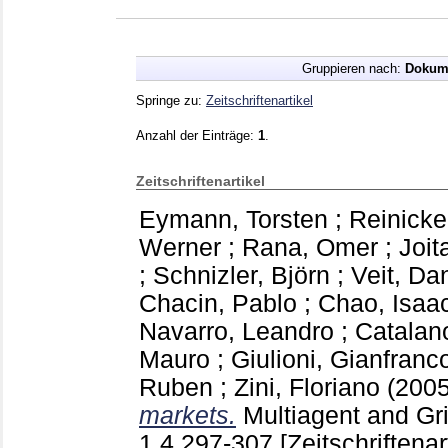
Gruppieren nach:
Dokum
Springe zu:
Zeitschriftenartikel
Anzahl der Einträge:
1
.
Zeitschriftenartikel
Eymann, Torsten
;
Reinicke
Werner
;
Rana, Omer
;
Joit
;
Schnizler, Björn
;
Veit, Dan
Chacin, Pablo
;
Chao, Isaa
Navarro, Leandro
;
Catalan
Mauro
;
Giulioni, Gianfranc
Ruben
;
Zini, Floriano
(200
markets.
Multiagent and G
1 4
297-307
[Zeitschriftenar