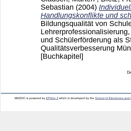
Sebastian
(2004)
Individuel
Handlungskonflikte und sch
Bildungsqualität von Schule
Lehrerprofessionalisierung,
und Schülerförderung als S
Qualitätsverbesserung Mün
[Buchkapitel]
Di
MADOC is powered by
EPrints 3
which is developed by the
School of Electronics and