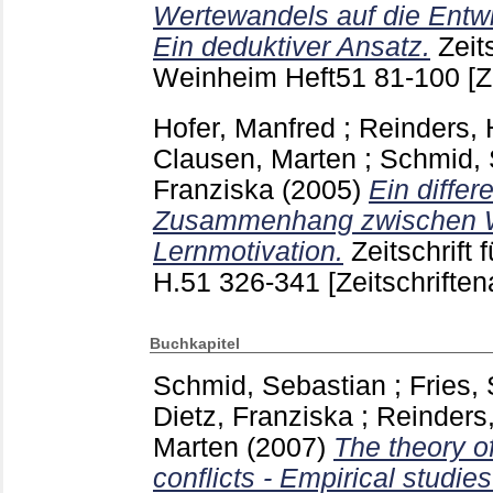
Wertewandels auf die Entwi
Ein deduktiver Ansatz.
Zeit
Weinheim
Heft51
81-100
[Z
Hofer, Manfred
;
Reinders, 
Clausen, Marten
;
Schmid, 
Franziska
(2005)
Ein differ
Zusammenhang zwischen We
Lernmotivation.
Zeitschrift
H.51
326-341
[Zeitschriften
Buchkapitel
Schmid, Sebastian
;
Fries,
Dietz, Franziska
;
Reinders
Marten
(2007)
The theory of
conflicts - Empirical studie