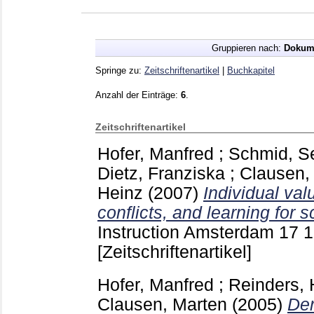
Gruppieren nach:
Dokum
Springe zu:
Zeitschriftenartikel
|
Buchkapitel
Anzahl der Einträge:
6
.
Zeitschriftenartikel
Hofer, Manfred
;
Schmid, S
Dietz, Franziska
;
Clausen,
Heinz
(2007)
Individual val
conflicts, and learning for s
Instruction Amsterdam
17 
[Zeitschriftenartikel]
Hofer, Manfred
;
Reinders, 
Clausen, Marten
(2005)
Der