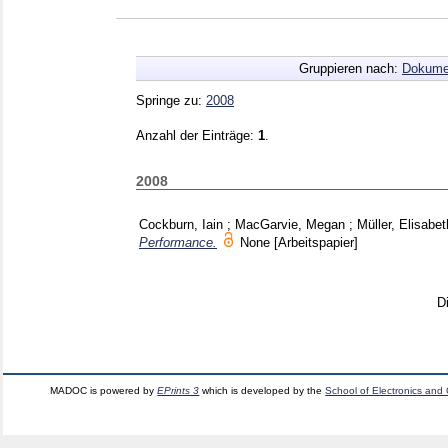
Gruppieren nach:
Dokume
Springe zu:
2008
Anzahl der Einträge:
1
.
2008
Cockburn, Iain
;
MacGarvie, Megan
;
Müller, Elisabet
Performance.
None
[Arbeitspapier]
D
MADOC is powered by
EPrints 3
which is developed by the
School of Electronics and