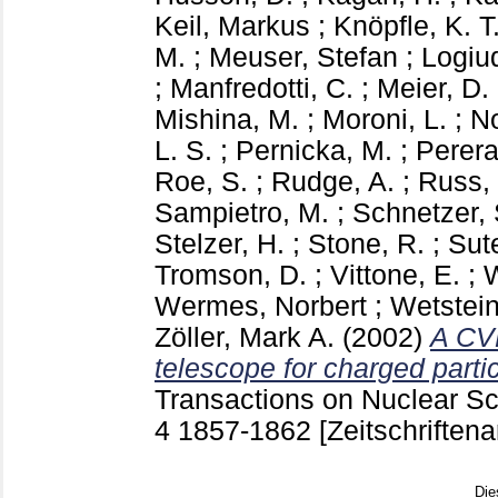
Keil, Markus
;
Knöpfle, K. T
M.
;
Meuser, Stefan
;
Logiud
;
Manfredotti, C.
;
Meier, D.
Mishina, M.
;
Moroni, L.
;
N
L. S.
;
Pernicka, M.
;
Perera
Roe, S.
;
Rudge, A.
;
Russ, 
Sampietro, M.
;
Schnetzer, 
Stelzer, H.
;
Stone, R.
;
Sute
Tromson, D.
;
Vittone, E.
;
W
Wermes, Norbert
;
Wetstein
Zöller, Mark A.
(2002)
A CV
telescope for charged partic
Transactions on Nuclear S
4
1857-1862
[Zeitschriftenar
Die