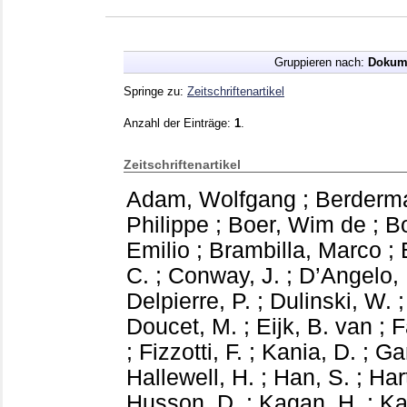
Gruppieren nach:
Dokum
Springe zu:
Zeitschriftenartikel
Anzahl der Einträge:
1
.
Zeitschriftenartikel
Adam, Wolfgang
;
Berderma
Philippe
;
Boer, Wim de
;
B
Emilio
;
Brambilla, Marco
;
C.
;
Conway, J.
;
D’Angelo, 
Delpierre, P.
;
Dulinski, W.
Doucet, M.
;
Eijk, B. van
;
F
;
Fizzotti, F.
;
Kania, D.
;
Gan
Hallewell, H.
;
Han, S.
;
Hart
Husson, D.
;
Kagan, H.
;
Ka