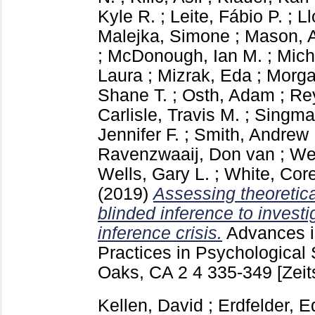
Kyle R.
;
Leite, Fábio P.
;
Ll
Malejka, Simone
;
Mason, A
;
McDonough, Ian M.
;
Mich
Laura
;
Mizrak, Eda
;
Morga
Shane T.
;
Osth, Adam
;
Re
Carlisle, Travis M.
;
Singma
Jennifer F.
;
Smith, Andrew
Ravenzwaaij, Don van
;
We
Wells, Gary L.
;
White, Cor
(2019)
Assessing theoretica
blinded inference to investi
inference crisis.
Advances 
Practices in Psychologica
Oaks, CA
2 4
335-349
[Zeit
Kellen, David
;
Erdfelder, E