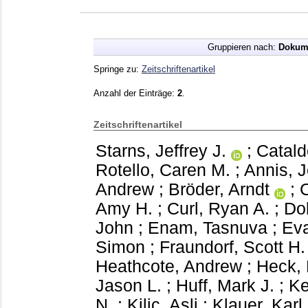
Gruppieren nach:
Dokum
Springe zu:
Zeitschriftenartikel
Anzahl der Einträge:
2
.
Zeitschriftenartikel
Starns, Jeffrey J.
;
Catald
Rotello, Caren M.
;
Annis, J
Andrew
;
Bröder, Arndt
;
Amy H.
;
Curl, Ryan A.
;
Dob
John
;
Enam, Tasnuva
;
Eva
Simon
;
Fraundorf, Scott H.
Heathcote, Andrew
;
Heck, 
Jason L.
;
Huff, Mark J.
;
Ke
N.
;
Kilic, Asli
;
Klauer, Karl