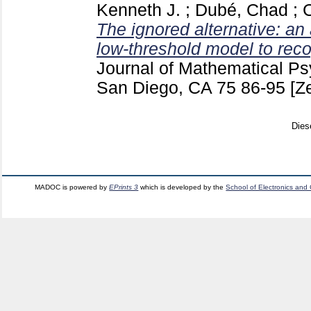
Kenneth J.
;
Dubé, Chad
;
C
The ignored alternative: an 
low-threshold model to rec
Journal of Mathematical P
San Diego, CA
75
86-95
[Ze
Dies
MADOC is powered by
EPrints 3
which is developed by the
School of Electronics and