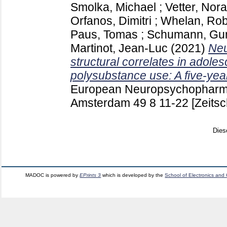
Smolka, Michael
;
Vetter, Nora
Orfanos, Dimitri
;
Whelan, Rob
Paus, Tomas
;
Schumann, Gun
Martinot, Jean-Luc
(2021)
Neu
structural correlates in adolesc
polysubstance use: A five-year
European Neuropsychopharm
Amsterdam
49 8
11-22
[Zeitsc
Dies
MADOC is powered by
EPrints 3
which is developed by the
School of Electronics and