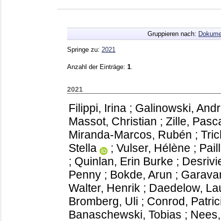
Gruppieren nach:
Dokume
Springe zu:
2021
Anzahl der Einträge:
1
.
2021
Filippi, Irina
;
Galinowski, And
Massot, Christian
;
Zille, Pasc
Miranda-Marcos, Rubén
;
Tric
Stella
;
Vulser, Hélène
;
Pail
;
Quinlan, Erin Burke
;
Desrivi
Penny
;
Bokde, Arun
;
Garava
Walter, Henrik
;
Daedelow, La
Bromberg, Uli
;
Conrod, Patrici
Banaschewski, Tobias
;
Nees,