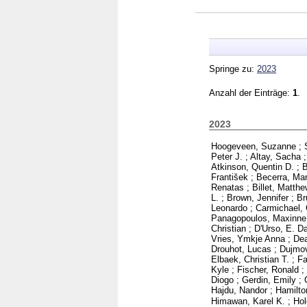
Springe zu:
2023
Anzahl der Einträge:
1
.
2023
Hoogeveen, Suzanne
;
Peter J.
;
Altay, Sacha
Atkinson, Quentin D.
;
B
František
;
Becerra, Mar
Renatas
;
Billet, Matthe
L.
;
Brown, Jennifer
;
Br
Leonardo
;
Carmichael, 
Panagopoulos, Maxinne
Christian
;
D'Urso, E. D
Vries, Ymkje Anna
;
Dea
Drouhot, Lucas
;
Dujmov
Elbaek, Christian T.
;
Fa
Kyle
;
Fischer, Ronald
;
Diogo
;
Gerdin, Emily
;
Hajdu, Nandor
;
Hamilto
Himawan, Karel K.
;
Hol