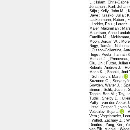
L.
;
Islam, Chris-Gabriel
Jonathan
;
Karl, Johann
Stijn
;
Kelly, John M.
;
K
Dave
;
Krasko, Julia
;
K
Laukenmann, Ruben
;
F
;
Lodder, Paul
;
Lorenz, 
Maier, Maximilian
;
Mars
Mauritsen, Anne Lundah
Camilla M.
;
McNamara,
Moon, Jordan W.
;
More
Nagy, Tamás
;
Nalborcz
;
Olsson-Collentine, Ant
Hugo
;
Peetz, Hannah K
Michael J.
;
Prenoveau,
Qiu, Lin
;
Pütter, Julia
Roberts, Andrew J.
;
Ro
Maria K.
;
Sasaki, Joni 
;
Schnuerch, Martin
Suzanne C.
;
Seryczyńs
Sowden, Walter J.
;
Spä
Simon
;
Sulik, Justin
;
S
Tappin, Ben M.
;
Tay, L
Tuthill, Shelby D.
;
Ulle
Patty
;
van den Akker, 
Lissa, Caspar J.
;
van M
Većkalov, Bojana
;
V
Vera
;
Vogelsmeier, Leon
;
Willett, Zachary Z.
;
Wi
Dimitris
;
Yang, Xin
;
Ye
van Elk, Michiel
;
Wagen