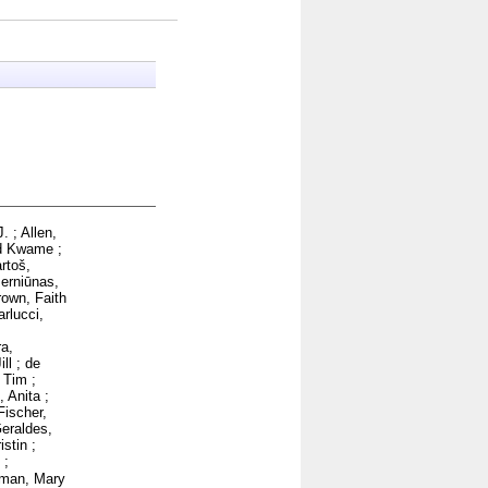
J.
;
Allen,
d Kwame
;
rtoš,
erniūnas,
rown, Faith
arlucci,
a,
ll
;
de
 Tim
;
, Anita
;
Fischer,
eraldes,
istin
;
;
nman, Mary