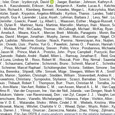
;
Isler, Ozan
;
Izydorczyk, David
;
Jaeger, Bastian
;
Johnson, Kathryn A.
es A.
;
Kaszubowski, Erikson
;
Katz, Benjamin A.
;
Keefer, Lucas A.
;
Kelcht
lein, Richard A.
;
Kleinberg, Bennett
;
Knowles, Megan L.
;
Kołczyńska, Mart
ritzler, Sarah
;
Krypotos, Angelos-Miltiadis
;
Kyritsis, Thanos
;
Landes, Todd L
orsyth, Guy A. Lavender
;
Lazar, Aryeh
;
Lehman, Barbara J.
;
Levy, Neil
;
Lo
Jennifer
;
Łowicki, Paweł
;
Ly, Albert L.
;
Maassen, Esther
;
Magyar-Russell, 
h, Dylan R.
;
Martinez, Nuria
;
Martinie, Marcellin
;
Martoyo, Ihan
;
Mason, S
l
;
McAleer, Phil
;
McCauley, Thomas
;
McCullough, Michael
;
McKay, Ryan
 Amelia A.
;
Means, Kira K.
;
Mercier, Brett
;
Mitkidis, Panagiotis
;
Monin, Be
au, David
;
Morgan, Jonathan
;
Murphy, James
;
Muscatt, George
;
Nägel, Ch
yk, Ladislas
;
Nilsonne, Gustav
;
Noack, Pamina
;
Norenzayan, Ara
;
Nuijten
on
;
Oviedo, Lluis
;
Pavlov, Yuri G.
;
Pawelski, James O.
;
Pearson, Hannah I
.
;
Pinus, Michael
;
Pirutinsky, Steven
;
Polito, Vince
;
Porubanova, Michaela
 Jason M.
;
Prince, Mark A.
;
Protzko, John
;
Pryor, Campbell
;
Purzycki, Be
n Quevedo
;
Rabelo, André
;
Radell, Milen L.
;
Ramsay, Jonathan E.
;
Reid, Gr
ot Luna, Lindsey M.
;
Ross, Robert M.
;
Roszak, Piotr
;
Roy, Nirmal
;
Saarela
Y.
;
Schaumans, Catherine
;
Schivinski, Bruno
;
Schmitt, Marcel C.
;
Schnitke
;
Schreiner, Marcel Raphael
;
Schüttengruber, Victoria
;
Sebben, Simone
;
Se
ka, Berenika
;
Shjoedt, Uffe
;
Simsek, Müge
;
Sleegers, Willem W. A.
;
Smith
th, Marion
;
Spörlein, Christoph
;
Stedden, William
;
Stoevenbelt, Andrea H.
uwartono, Christiany
;
Syropoulos, Stylianos
;
Szaszi, Barnabas
;
Szecsi, Pe
ouis
;
Thibault, Robert T.
;
Thompson, Burt
;
Thurn, Christian M.
;
Torralba, Jo
in, Ann-Marie
;
Van Aert, Robbie C. M.
;
van Assen, Marcel A. L. M.
;
Van Capp
Olmo R.
;
Van der Cruyssen, Ine
;
Van der Noll, Jolanda
;
van Dongen, Noah N
ulukom, Valerie
;
van Ravenzwaaij, Don
;
van Zyl, Casper J. J.
;
Vaughn, Le
erschuere, Bruno
;
Vianello, Michelangelo
;
Vilanova, Felipe
;
Vishkin, Allon
ie V. D. E.
;
Watanabe, Shoko
;
White, Cindel J. M.
;
Wiebels, Kristina
;
Wie
tkowiak, Maciej
;
Witvliet, Charlotte V. O.
;
Wiwad, Dylan
;
Wuyts, Robin
;
Xy
o, Darren J.
;
Yilmaz, Onurcan
;
Zarzeczna, Natalia
;
Zhao, Yitong
;
Zijlmans
makers, Eric-Jan
(2023)
A many-analysts approach to the relation between re