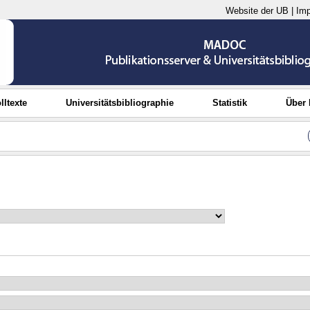
Website der UB
|
Im
lltexte
Universitätsbibliographie
Statistik
Über