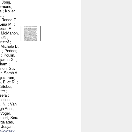
;
Jong,
ermans,
a
;
Koller,
.
;
, Ronda F.
Gina M.
;
usan E.
;
;
McMahon,
noît
;
ristof
;
, Michèle B.
.
;
Pedder,
;
Poulin,
njamin G.
;
aham
;
inen, Suvi-
r, Sarah A.
gerstrom,
, Eliot R.
;
;
Stuber,
ter
;
sefa
;
ellen,
. N.
;
Van
igh Ann
;
;
Vogel,
chert, Sera
galatas,
, Josjan
;
ligiosity