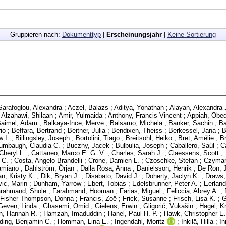
Gruppieren nach:
Dokumenttyp
|
Erscheinungsjahr
|
Keine Sortierung
Sarafoglou, Alexandra
;
Aczel, Balazs
;
Aditya, Yonathan
;
Alayan, Alexandra 
;
Alzahawi, Shilaan
;
Amir, Yulmaida
;
Anthony, Francis-Vincent
;
Appiah, Obe
aimel, Adam
;
Balkaya-Ince, Merve
;
Balsamo, Michela
;
Banker, Sachin
;
Ba
io
;
Beffara, Bertrand
;
Beitner, Julia
;
Bendixen, Theiss
;
Berkessel, Jana
;
B
w I.
;
Billingsley, Joseph
;
Bortolini, Tiago
;
Breitsohl, Heiko
;
Bret, Amélie
;
B
umbaugh, Claudia C.
;
Buczny, Jacek
;
Bulbulia, Joseph
;
Caballero, Saúl
;
C
Cheryl L.
;
Cattaneo, Marco E. G. V.
;
Charles, Sarah J.
;
Claessens, Scott
;
 C.
;
Costa, Angelo Brandelli
;
Crone, Damien L.
;
Czoschke, Stefan
;
Czymar
amiano
;
Dahlström, Örjan
;
Dalla Rosa, Anna
;
Danielsson, Henrik
;
De Ron, Ji
n, Kristy K.
;
Dik, Bryan J.
;
Disabato, David J.
;
Doherty, Jaclyn K.
;
Draws,
ic, Marin
;
Dunham, Yarrow
;
Ebert, Tobias
;
Edelsbrunner, Peter A.
;
Eerland
rahmand, Shole
;
Farahmand, Hooman
;
Farias, Miguel
;
Feliccia, Abrey A.
;
Fisher-Thompson, Donna
;
Francis, Zoë
;
Frick, Susanne
;
Frisch, Lisa K.
;
G
Geven, Linda
;
Ghasemi, Omid
;
Gielens, Erwin
;
Gligorić, Vukašin
;
Hagel, Kr
n, Hannah R.
;
Hamzah, Imaduddin
;
Hanel, Paul H. P.
;
Hawk, Christopher E.
ding, Benjamin C.
;
Homman, Lina E.
;
Ingendahl, Moritz
;
Inkilä, Hilla
;
I