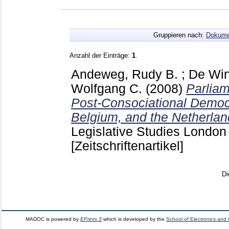
Gruppieren nach:
Dokume
Anzahl der Einträge:
1
.
Andeweg, Rudy B.
;
De Win
Wolfgang C.
(2008)
Parliam
Post-Consociational Democr
Belgium, and the Netherlan
Legislative Studies Londo
[Zeitschriftenartikel]
Di
MADOC is powered by
EPrints 3
which is developed by the
School of Electronics and