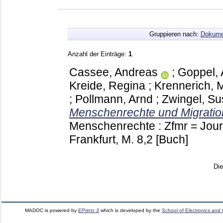
Gruppieren nach:
Dokume
Anzahl der Einträge:
1
.
Cassee, Andreas
;
Goppel,
Kreide, Regina
;
Krennerich, 
;
Pollmann, Arnd
;
Zwingel, S
Menschenrechte und Migratio
Menschenrechte : Zfmr = Jour
Frankfurt, M.
8,2
[Buch]
Di
MADOC is powered by
EPrints 3
which is developed by the
School of Electronics and