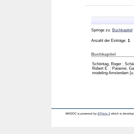
Springe zu:
Buchkapitel
Anzahl der Einträge:
1
.
Buchkapitel
Schöntag, Roger
;
Schäf
Robert E.
;
Paramei, Gal
modeling Amsterdam [u
MADOC is powered by
EPrints 3
which is develo