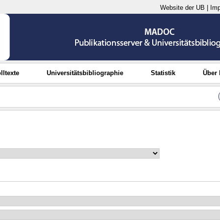
Website der UB
|
Im
lltexte
Universitätsbibliographie
Statistik
Über