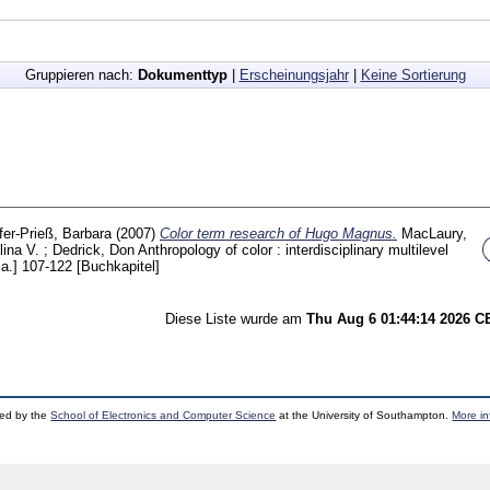
Gruppieren nach:
Dokumenttyp
|
Erscheinungsjahr
|
Keine Sortierung
er-Prieß, Barbara
(2007)
Color term research of Hugo Magnus.
MacLaury,
ina V.
;
Dedrick, Don
Anthropology of color : interdisciplinary multilevel
.a.]
107-122
[Buchkapitel]
Diese Liste wurde am
Thu Aug 6 01:44:14 2026 
ped by the
School of Electronics and Computer Science
at the University of Southampton.
More in