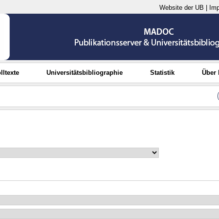
Website der UB
|
Im
lltexte
Universitätsbibliographie
Statistik
Über