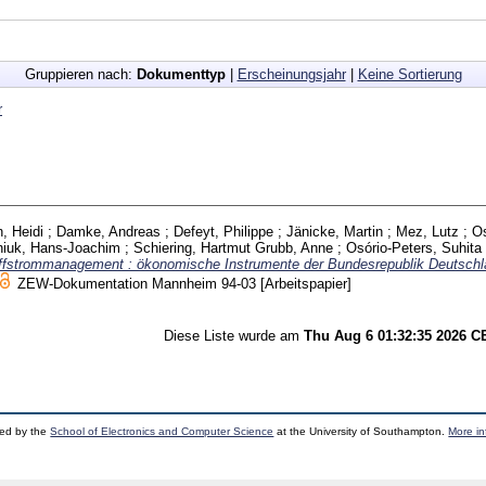
Gruppieren nach:
Dokumenttyp
|
Erscheinungsjahr
|
Keine Sortierung
r
, Heidi
;
Damke, Andreas
;
Defeyt, Philippe
;
Jänicke, Martin
;
Mez, Lutz
;
Os
niuk, Hans-Joachim
;
Schiering, Hartmut
Grubb, Anne
;
Osório-Peters, Suhita
toffstrommanagement : ökonomische Instrumente der Bundesrepublik Deutsch
ZEW-Dokumentation Mannheim
94-03
[Arbeitspapier]
Diese Liste wurde am
Thu Aug 6 01:32:35 2026 
ped by the
School of Electronics and Computer Science
at the University of Southampton.
More in