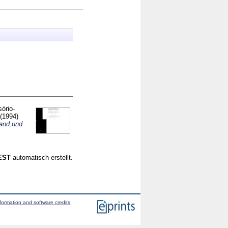
ório-
(1994)
land und
CEST
automatisch erstellt.
formation and software credits
.