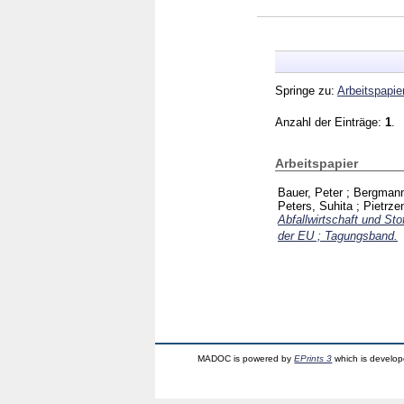
Springe zu:
Arbeitspapie
Anzahl der Einträge:
1
.
Arbeitspapier
Bauer, Peter
;
Bergmann
Peters, Suhita
;
Pietrze
Abfallwirtschaft und S
der EU ; Tagungsband.
MADOC is powered by
EPrints 3
which is develo