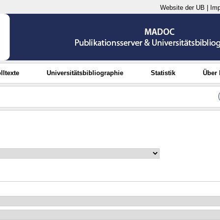
Website der UB
|
Im
lltexte
Universitätsbibliographie
Statistik
Über