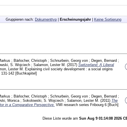
Gruppieren nach:
Dokumenttyp
|
Erscheinungsjahr
|
Keine Sortierung
Markus
;
Bärlocher, Christoph
;
Schnurbein, Georg von
;
Degen, Bernard
;
wski, S. Wojciech
;
Salamon, Lester M.
(2017)
Switzerland: A Liberal
mon, Lester M.
Explaining civil society development : a social origins
D
131-142
[Buchkapitel]
Markus
;
Bärlocher, Christoph
;
Schnurbein, Georg von
;
Degen, Bernard
;
ski, Monica
;
Sokolowski, S. Wojciech
;
Salamon, Lester M.
(2011)
The
tor in a Comparative Perspective.
VMI research series Fribourg
6
[Buch]
Diese Liste wurde am
Sun Aug 9 01:14:08 2026 