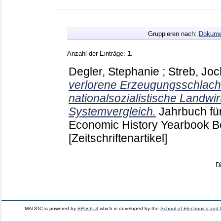
Gruppieren nach:
Dokume
Anzahl der Einträge:
1
.
Degler, Stephanie
;
Streb, Jo
verlorene Erzeugungsschlacht
nationalsozialistische Landwir
Systemvergleich.
Jahrbuch fü
Economic History Yearbook B
[Zeitschriftenartikel]
D
MADOC is powered by
EPrints 3
which is developed by the
School of Electronics and