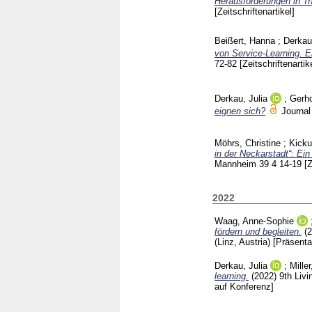
Herausforderungen in Tr
[Zeitschriftenartikel]
Beißert, Hanna
;
Derkau,
von Service-Learning. E
72-82
[Zeitschriftenartik
Derkau, Julia
;
Gerho
eignen sich?
Journal
Möhrs, Christine
;
Kicku
in der Neckarstadt“: Ein
Mannheim
39 4
14-19
[Z
2022
Waag, Anne-Sophie
fördern und begleiten.
(
(Linz, Austria)
[Präsenta
Derkau, Julia
;
Miller
learning.
(2022)
9th Liv
auf Konferenz]