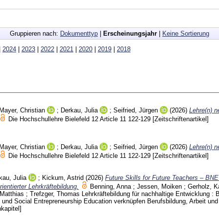
Gruppieren nach:
Dokumenttyp
|
Erscheinungsjahr
|
Keine Sortierung
|
2024
|
2023
|
2022
|
2021
|
2020
|
2019
|
2018
Mayer, Christian
;
Derkau, Julia
;
Seifried, Jürgen
(2026)
Lehre(n) n
Die Hochschullehre Bielefeld
12 Article 11
122-129
[Zeitschriftenartikel]
Mayer, Christian
;
Derkau, Julia
;
Seifried, Jürgen
(2026)
Lehre(n) n
Die Hochschullehre Bielefeld
12 Article 11
122-129
[Zeitschriftenartikel]
kau, Julia
;
Kickum, Astrid
(2026)
Future Skills for Future Teachers – BN
ientierter Lehrkräftebildung.
Benning, Anna
;
Jessen, Moiken
;
Gerholz, K
 Matthias
;
Trefzger, Thomas
Lehrkräftebildung für nachhaltige Entwicklung : B
 und Social Entrepreneurship Education verknüpfen Berufsbildung, Arbeit und
kapitel]