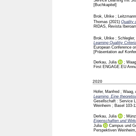
Service Learning mit St
[Buchkapitel]
Brok, Ulrike
;
Leitzmann
Thomas
(2021)
Quality 
RIDAS, Revista Iberoam
Brok, Ulrike
;
Schlegler
Learning Qualitiy Criter
European Conference on 
[Präsentation auf Konfe
Derkau, Julia
;
Waag
First ENGAGE.EU Annua
2020
Hofer, Manfred
;
Waag, 
Learning. Eine theoret
Gesellschaft : Service 
Weinheim ; Basel
103-
Derkau, Julia
;
Münze
Eigenschaften und Wir
Julia
Campus und Ges
Perspektiven Weinheim