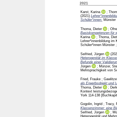
2021
Karst, Karina
;
Thoma
(2021)
Lehrer*innenbild
Schüler*innen.
Münster
Thoma, Dieter
;
Ofne
Basiskompetenzen für s
Karina
;
Thoma, Diet
Lehrer*innenbildung im 
Schüler*innen Münster 
Seifried, Jürgen
(20
Heterogenität im Klasse
Befunde einer Validieru
Jürgen
;
Münzer, St
Mehrsprachigkeit von S
Fried, Frauke
;
Gawlitze
als Erwerbsobjekt und 
Thoma, Dieter
;
Derk
Kontext leistungsbezoge
York
114-138
[Buchkapit
Gogolin, Ingrid
;
Tracy,
Klassenzimmer: eine Bi
Seifried, Jürgen
;
Mü
Heterogenität und Mehr