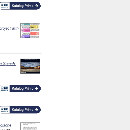
project with
ie Sprach-
ogische