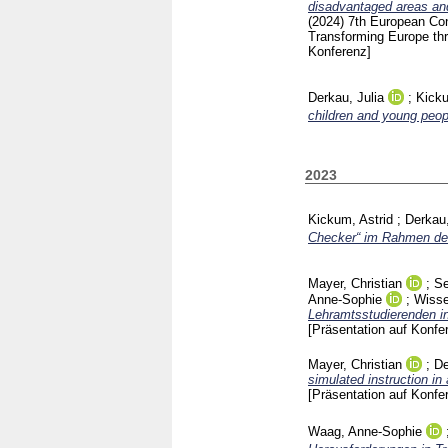
disadvantaged areas and
(2024)
7th European Con
Transforming Europe thr
Konferenz]
Derkau, Julia
;
Kicku
children and young peop
2023
Kickum, Astrid
;
Derkau,
Checker“ im Rahmen de
Mayer, Christian
;
Se
Anne-Sophie
;
Wisse
Lehramtsstudierenden in
[Präsentation auf Konfe
Mayer, Christian
;
De
simulated instruction in 
[Präsentation auf Konfe
Waag, Anne-Sophie