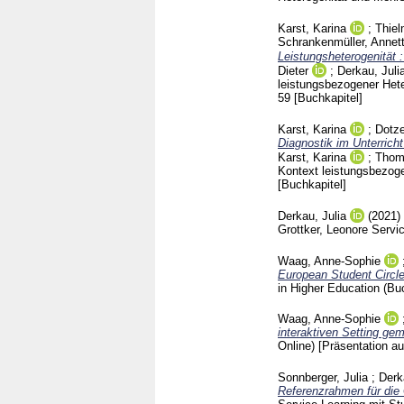
Karst, Karina
;
Thiel
Schrankenmüller, Annet
Leistungsheterogenität 
Dieter
;
Derkau, Juli
leistungsbezogener Het
59
[Buchkapitel]
Karst, Karina
;
Dotze
Diagnostik im Unterrich
Karst, Karina
;
Thoma
Kontext leistungsbezog
[Buchkapitel]
Derkau, Julia
(2021)
Grottker, Leonore
Servic
Waag, Anne-Sophie
European Student Circle
in Higher Education (Bu
Waag, Anne-Sophie
interaktiven Setting ge
Online)
[Präsentation au
Sonnberger, Julia
;
Derk
Referenzrahmen für die 