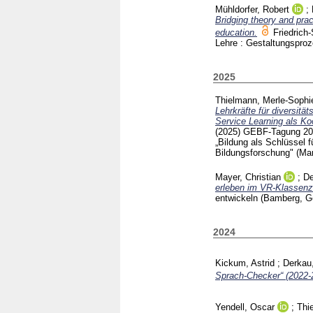
Mühldorfer, Robert
;
Bridging theory and prac
education.
Friedrich
Lehre : Gestaltungsproz
2025
Thielmann, Merle-Sophi
Lehrkräfte für diversit
Service Learning als K
(2025)
GEBF-Tagung 2025
„Bildung als Schlüssel f
Bildungs­forschung" (
Mayer, Christian
;
De
erleben im VR-Klassen
entwickeln (Bamberg, G
2024
Kickum, Astrid
;
Derkau,
Sprach-Checker“ (2022-
Yendell, Oscar
;
Thi