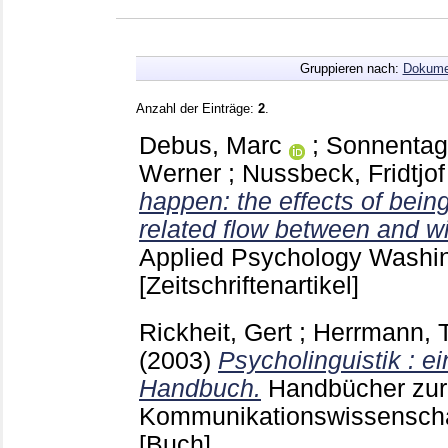
Gruppieren nach:
Dokume
Anzahl der Einträge:
2
.
Debus, Marc
;
Sonnentag
Werner
;
Nussbeck, Fridtjof
happen: the effects of bein
related flow between and wi
Applied Psychology Washi
[Zeitschriftenartikel]
Rickheit, Gert
;
Herrmann, 
(2003)
Psycholinguistik : ei
Handbuch.
Handbücher zur
Kommunikationswissenschaf
[Buch]