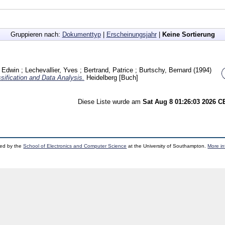
Gruppieren nach:
Dokumenttyp
|
Erscheinungsjahr
|
Keine Sortierung
, Edwin
;
Lechevallier, Yves
;
Bertrand, Patrice
;
Burtschy, Bernard
(1994)
ification and Data Analysis.
Heidelberg
[Buch]
Diese Liste wurde am
Sat Aug 8 01:26:03 2026 
ped by the
School of Electronics and Computer Science
at the University of Southampton.
More in