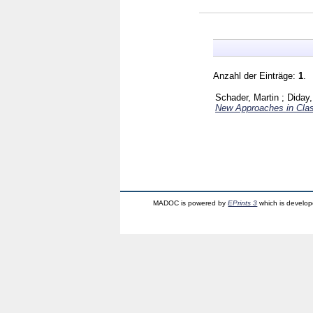
Anzahl der Einträge:
1
.
Schader, Martin
;
Diday
New Approaches in Class
MADOC is powered by
EPrints 3
which is develo