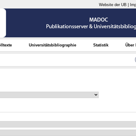
Website der UB
|
Im
lltexte
Universitätsbibliographie
Statistik
Über