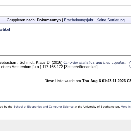
Gruppieren nach:
Dokumenttyp
|
Erscheinungsjahr
|
Keine Sortierung
artikel
Sebastian
;
Schmidt, Klaus D.
(2016)
On order statistics and their copulas.
 Letters Amsterdam [u.a.]
117
165-172
[Zeitschriftenartikel]
Diese Liste wurde am
Thu Aug 6 01:43:11 2026 
ped by the
School of Electronics and Computer Science
at the University of Southampton.
More in