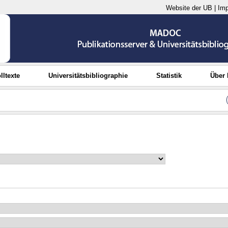
Website der UB
|
Im
lltexte
Universitätsbibliographie
Statistik
Über