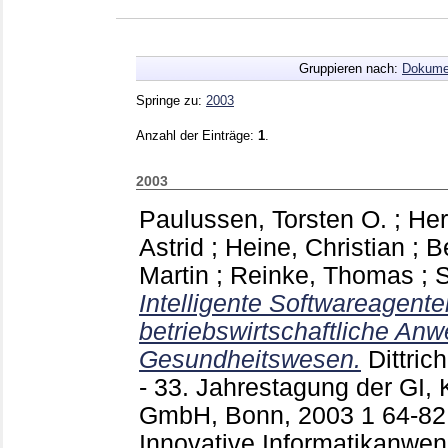
Gruppieren nach:
Dokume
Springe zu:
2003
Anzahl der Einträge:
1
.
2003
Paulussen, Torsten O.
;
Her
Astrid
;
Heine, Christian
;
B
Martin
;
Reinke, Thomas
;
S
Intelligente Softwareagent
betriebswirtschaftliche An
Gesundheitswesen.
Dittric
- 33. Jahrestagung der GI,
GmbH, Bonn, 2003
1
64-8
Innovative Informatikanwen