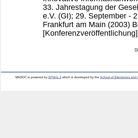
33. Jahrestagung der Gesell
e.V. (GI); 29. September - 
Frankfurt am Main (2003) 
[Konferenzveröffentlichung]
D
MADOC is powered by
EPrints 3
which is developed by the
School of Electronics and