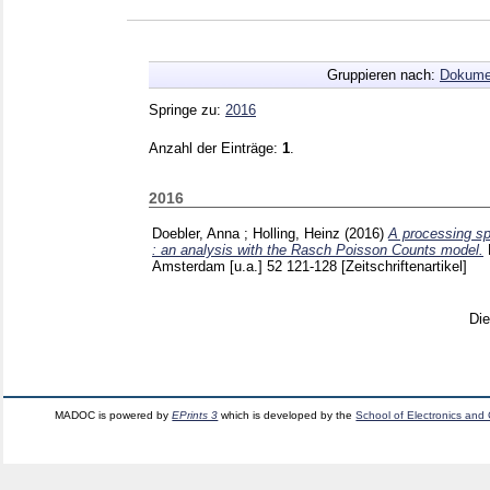
Gruppieren nach:
Dokume
Springe zu:
2016
Anzahl der Einträge:
1
.
2016
Doebler, Anna
;
Holling, Heinz
(2016)
A processing sp
: an analysis with the Rasch Poisson Counts model.
Amsterdam [u.a.]
52
121-128
[Zeitschriftenartikel]
Di
MADOC is powered by
EPrints 3
which is developed by the
School of Electronics and