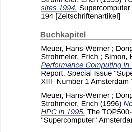
sites 1994.
Supercomputer
194
[Zeitschriftenartikel]
Buchkapitel
Meuer, Hans-Werner
;
Dong
Strohmeier, Erich
;
Simon, 
Performance Computing in I
Report, Special Issue "Su
XIII- Number 1 Amsterdam
Meuer, Hans-Werner
;
Dong
Strohmeier, Erich
(1996)
Ne
HPC in 1995.
The TOP500-R
"Supercomputer" Amsterd