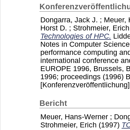
Konferenzveröffentlich
Dongarra, Jack J.
;
Meuer,
Horst D.
;
Strohmeier, Erich
Technologies of HPC.
Lidde
Notes in Computer Scienc
performance computing and
international conference a
EUROPE 1996, Brussels, Bel
1996; proceedings (1996) Be
[Konferenzveröffentlichung]
Bericht
Meuer, Hans-Werner
;
Dong
Strohmeier, Erich
(1997)
TO