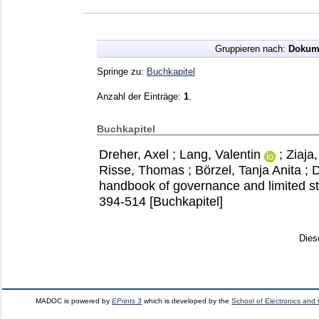
Gruppieren nach:
Dokum
Springe zu:
Buchkapitel
Anzahl der Einträge:
1
.
Buchkapitel
Dreher, Axel
;
Lang, Valentin
;
Ziaja
Risse, Thomas
;
Börzel, Tanja Anita
;
D
handbook of governance and limited s
394-514
[Buchkapitel]
Dies
MADOC is powered by
EPrints 3
which is developed by the
School of Electronics and