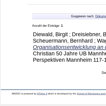
Gruppieren nach:
Dokume
Anzahl der Einträge:
1
.
Diewald, Birgit
;
Dreisiebner, 
Scheuermann, Bernhard
;
Wag
Organisationsentwicklung an
Christian
50 Jahre UB Mannhe
Perspektiven Mannheim
117-
Di
MADOC is powered by
EPrints 3
which is developed by the
School of Electronics and