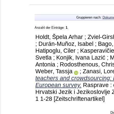
Gruppieren nach:
Dokume
Anzahl der Einträge:
1
.
Holdt, Špela Arhar
;
Zviel-Girs
;
Durán-Muñoz, Isabel
;
Bago,
Hatipoglu, Ciler
;
Kasperaviči
Svetla
;
Konjik, Ivana Lazić
;
M
Antonia
;
Rodosthenous, Chri
Weber, Tassja
;
Zanasi, Lor
teachers and crowdsourcing: I
European survey.
Rasprave : 
Hrvatski Jezik i Jezikoslovlje
1
1-28
[Zeitschriftenartikel]
Di