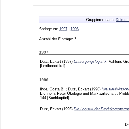
Gruppieren nach:
Dokume
Springe zu:
1997
|
1996
Anzahl der Einträge:
3
.
1997
Dutz, Eckart
(1997)
Entsorgungslogistik.
Vahlens Gr
[Lexikonartikel]
1996
Ihde, Gösta B.
;
Dutz, Eckart
(1996)
Kreislaufwirtsch
Eichhorn, Peter
Ökologie und Marktwirtschaft : Pro
144
[Buchkapitel]
Dutz, Eckart
(1996)
Die Logistik der Produktverwertu
Di