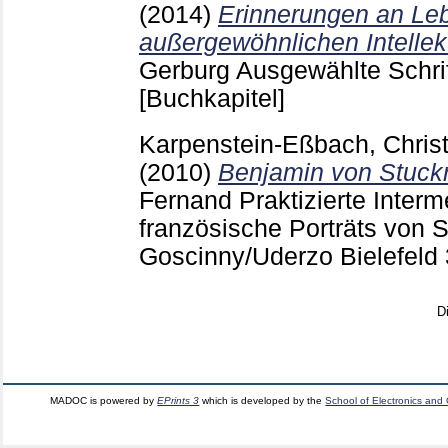
(2014)
Erinnerungen an Leb
außergewöhnlichen Intellek
Gerburg
Ausgewählte Schrif
[Buchkapitel]
Karpenstein-Eßbach, Chris
(2010)
Benjamin von Stuckr
Fernand
Praktizierte Interme
französische Porträts von Sc
Goscinny/Uderzo Bielefeld
D
MADOC is powered by
EPrints 3
which is developed by the
School of Electronics and