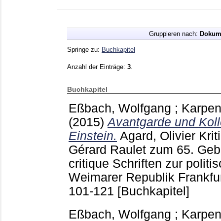
Gruppieren nach:
Dokum
Springe zu:
Buchkapitel
Anzahl der Einträge:
3
.
Buchkapitel
Eßbach, Wolfgang
;
Karpen
(2015)
Avantgarde und Koll
Einstein.
Agard, Olivier
Kriti
Gérard Raulet zum 65. Gebu
critique Schriften zur politi
Weimarer Republik Frankfur
101-121
[Buchkapitel]
Eßbach, Wolfgang
;
Karpen