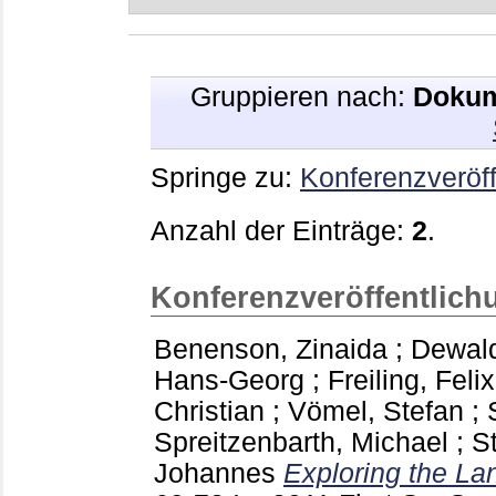
Gruppieren nach:
Dokum
Springe zu:
Konferenzveröff
Anzahl der Einträge:
2
.
Konferenzveröffentlich
Benenson, Zinaida
;
Dewald
Hans-Georg
;
Freiling, Felix
Christian
;
Vömel, Stefan
;
Spreitzenbarth, Michael
;
S
Johannes
Exploring the La