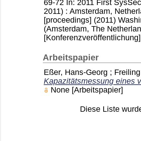
69-72
In: 2011 First SysS
2011) : Amsterdam, Netherl
[proceedings] (2011) Wash
(Amsterdam, The Netherlan
[Konferenzveröffentlichung]
Arbeitspapier
Eßer, Hans-Georg
;
Freiling
Kapazitätsmessung eines v
None
[Arbeitspapier]
Diese Liste wur