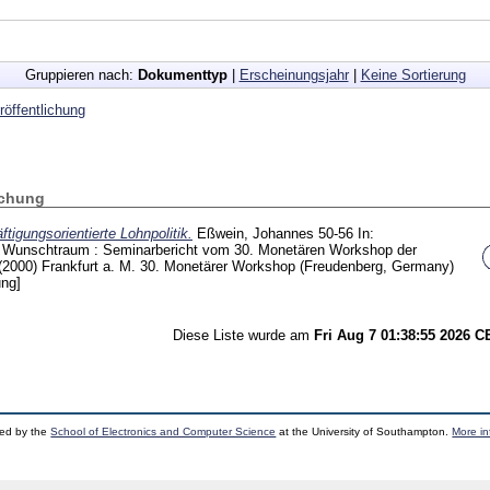
Gruppieren nach:
Dokumenttyp
|
Erscheinungsjahr
|
Keine Sortierung
öffentlichung
ichung
tigungsorientierte Lohnpolitik.
Eßwein, Johannes
50-56
In:
in Wunschtraum : Seminarbericht vom 30. Monetären Workshop der
 (2000) Frankfurt a. M.
30. Monetärer Workshop (Freudenberg, Germany)
ung]
Diese Liste wurde am
Fri Aug 7 01:38:55 2026 
ped by the
School of Electronics and Computer Science
at the University of Southampton.
More in