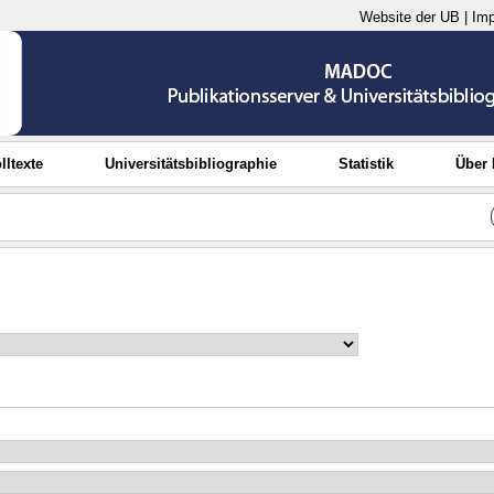
Website der UB
|
Im
lltexte
Universitätsbibliographie
Statistik
Über