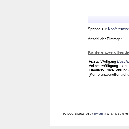
Springe zu:
Konferenzver
Anzahl der Einträge:
1
.
Konferenzveröffentl
Franz, Wolfgang
Beschäf
Vollbeschäftigung - ke
Friedrich-Ebert-Stiftung
[Konferenzveröffentlich
MADOC is powered by
EPrints 3
which is develo