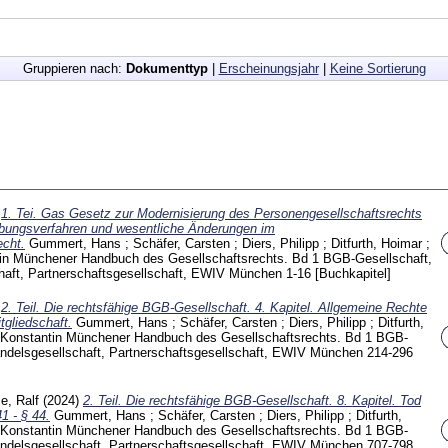
Gruppieren nach:
Dokumenttyp
|
Erscheinungsjahr
|
Keine Sortierung
)
1. Tei. Gas Gesetz zur Modernisierung des Personengesellschaftsrechts
bungsverfahren und wesentliche Änderungen im
echt.
Gummert, Hans
;
Schäfer, Carsten
;
Diers, Philipp
;
Ditfurth, Hoimar
;
in
Münchener Handbuch des Gesellschaftsrechts. Bd 1 BGB-Gesellschaft,
haft, Partnerschaftsgesellschaft, EWIV München
1-16
[Buchkapitel]
)
2. Teil. Die rechtsfähige BGB-Gesellschaft. 4. Kapitel. Allgemeine Rechte
tgliedschaft.
Gummert, Hans
;
Schäfer, Carsten
;
Diers, Philipp
;
Ditfurth,
 Konstantin
Münchener Handbuch des Gesellschaftsrechts. Bd 1 BGB-
andelsgesellschaft, Partnerschaftsgesellschaft, EWIV München
214-296
e, Ralf
(2024)
2. Teil. Die rechtsfähige BGB-Gesellschaft. 8. Kapitel. Tod
1 - § 44.
Gummert, Hans
;
Schäfer, Carsten
;
Diers, Philipp
;
Ditfurth,
 Konstantin
Münchener Handbuch des Gesellschaftsrechts. Bd 1 BGB-
andelsgesellschaft, Partnerschaftsgesellschaft, EWIV München
707-798