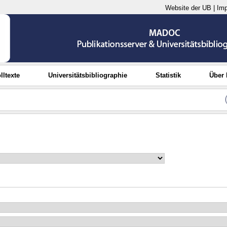
Website der UB
|
Im
lltexte
Universitätsbibliographie
Statistik
Über