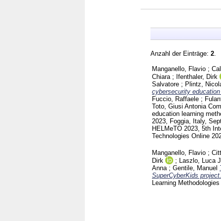
Anzahl der Einträge:
2
.
Manganello, Flavio
;
Cal
Chiara
;
Ifenthaler, Dirk
Salvatore
;
Plintz, Nicol
cybersecurity education 
Fuccio, Raffaele
;
Fulan
Toto, Giusi Antonia
Comm
education learning meth
2023, Foggia, Italy, Sep
HELMeTO 2023, 5th Inte
Technologies Online 202
Manganello, Flavio
;
Cit
Dirk
;
Laszlo, Luca 
Anna
;
Gentile, Manuel
SuperCyberKids project
Learning Methodologies 