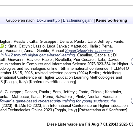
Gruppieren nach:
Dokumenttyp
|
Erscheinungsjahr
|
Keine Sortierung
laghan, Peadar
;
Città, Giuseppe
;
Denaro, Paola
;
Earp, Jeffrey
;
Fante,
;
Kirna, Catlyn
;
Laszlo, Luca Janka
;
Matteucci, Ilaria
;
Perna,
ai
;
Vaccarelli, Anna
;
Gentile, Manuel
SuperCyberKids: enhancing
in K-12 through digital game-based learning.
Casalino, Gabriella
;
Di
telli, Giovanni
;
Raviolo, Paolo
;
Rivoltella, Pier Cesare
;
Taibi, Daivde
;
unications in Computer and Information Science
2076
323-334
In: Higher
odologies and technologies online : 5th international conference, HELMeTO
tember 13-15, 2023, revised selected papers (2024) Berlin ; Heidelberg
rnational Conference on Higher Education Learning Methodologies and
3 (Foggia, Italy)
[Konferenzveröffentlichung]
tà, Giuseppe
;
Denaro, Paola
;
Earp, Jeffrey
;
Fante, Chiara
;
Ifenthaler,
Janka
;
Matteucci, Ilaria
;
Perna, Salvatore
;
Plintz, Nicolai
;
Vaccarelli,
Toward a game-based cybersecurity training for young students: the
.
(2023)
HELMeTO 2023, 5th International Conference on Higher Education
and Technologies Online 2023 (Foggia, Italy)
[Präsentation auf Konferenz]
Diese Liste wurde am
Fri Aug 7 01:20:43 2026 