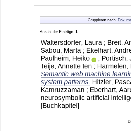
Gruppieren nach:
Dokume
Anzahl der Einträge:
1
.
Waltersdorfer, Laura
;
Breit, 
Sabou, Marta
;
Ekelhart, Andr
Paulheim, Heiko
;
Portisch,
Teije, Annette ten
;
Harmelen, 
Semantic web machine learnin
system patterns.
Hitzler, Pasc
Kamruzzaman
;
Eberhart, Aar
neurosymbolic artificial inte
[Buchkapitel]
D