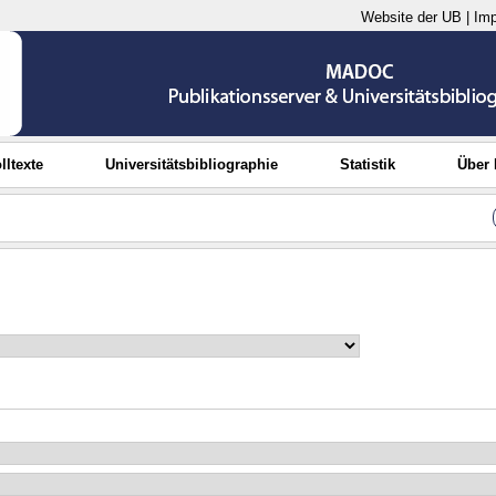
Website der UB
|
Im
lltexte
Universitätsbibliographie
Statistik
Über