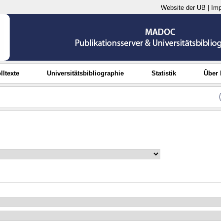
Website der UB
|
Im
lltexte
Universitätsbibliographie
Statistik
Über