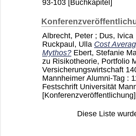
93-103
[Buchkapitel]
Konferenzveröffentlich
Albrecht, Peter
;
Dus, Ivica
Ruckpaul, Ulla
Cost Average
Mythos?
Ebert, Stefanie
Ma
zu Risikotheorie, Portfoli
Versicherungswirtschaft
14
Mannheimer Alumni-Tag : 11
Festschrift Universität M
[Konferenzveröffentlichung]
Diese Liste wur