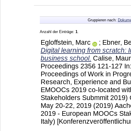
Gruppieren nach:
Dokume
Anzahl der Einträge:
1
.
Egloffstein, Marc
;
Ebner, B
Digital learning from scratch: 
business school.
Calise, Mau
Proceedings
2356
121-127
I
Proceedings of Work in Progr
Research, Experience and Bu
EMOOCs 2019 co-located wi
Stakeholders Submmit 2019) C
May 20-22, 2019 (2019) Aac
2019 - European MOOCs Stak
Italy)
[Konferenzveröffentlichu