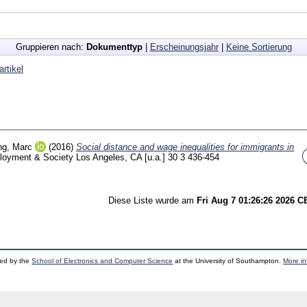
Gruppieren nach:
Dokumenttyp
|
Erscheinungsjahr
|
Keine Sortierung
artikel
ng, Marc
(2016)
Social distance and wage inequalities for immigrants in
oyment & Society Los Angeles, CA [u.a.]
30 3
436-454
Diese Liste wurde am
Fri Aug 7 01:26:26 2026 
ped by the
School of Electronics and Computer Science
at the University of Southampton.
More in