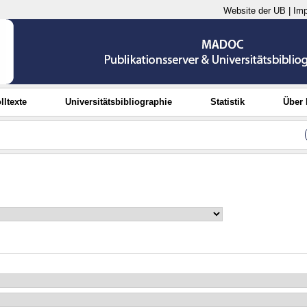
Website der UB
|
Im
lltexte
Universitätsbibliographie
Statistik
Über