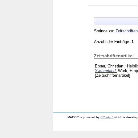
Springe zu:
Zeitschriften
Anzahl der Einträge:
1
.
Zeitschriftenartikel
Ebner, Christian
;
Helbli
Switzerland.
Work, Empl
[Zeitschriftenartikel]
MADOC is powered by
EPrints 3
which is develo