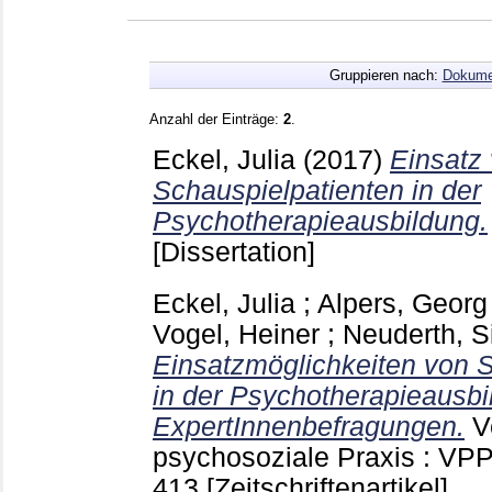
Gruppieren nach:
Dokume
Anzahl der Einträge:
2
.
Eckel, Julia
(2017)
Einsatz
Schauspielpatienten in der
Psychotherapieausbildung.
[Dissertation]
Eckel, Julia
;
Alpers, Georg
Vogel, Heiner
;
Neuderth, S
Einsatzmöglichkeiten von 
in der Psychotherapieausbi
ExpertInnenbefragungen.
V
psychosoziale Praxis : VP
413
[Zeitschriftenartikel]