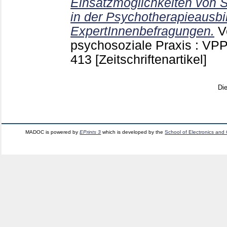
Einsatzmöglichkeiten von 
in der Psychotherapieausbi
ExpertInnenbefragungen.
V
psychosoziale Praxis : VP
413
[Zeitschriftenartikel]
Di
MADOC is powered by
EPrints 3
which is developed by the
School of Electronics and