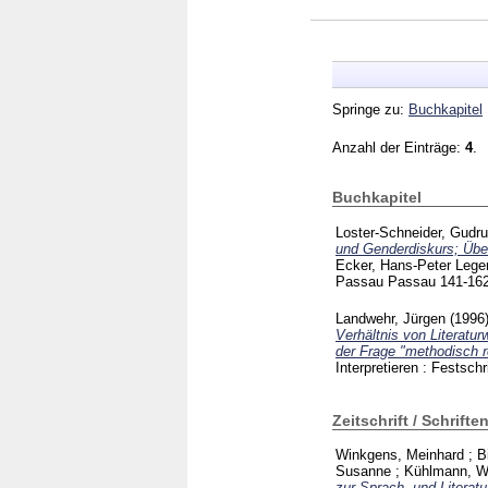
Springe zu:
Buchkapitel
Anzahl der Einträge:
4
.
Buchkapitel
Loster-Schneider, Gudr
und Genderdiskurs; Übe
Ecker, Hans-Peter
Legen
Passau Passau
141-16
Landwehr, Jürgen
(1996
Verhältnis von Literatu
der Frage "methodisch re
Interpretieren : Festsc
Zeitschrift / Schrifte
Winkgens, Meinhard
;
B
Susanne
;
Kühlmann, W
zur Sprach- und Literat