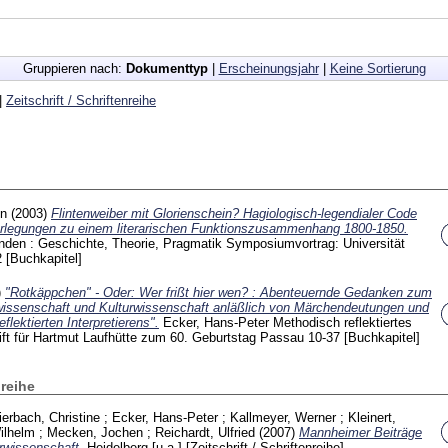
Gruppieren nach:
Dokumenttyp
|
Erscheinungsjahr
|
Keine Sortierung
|
Zeitschrift / Schriftenreihe
un
(2003)
Flintenweiber mit Glorienschein? Hagiologisch-legendialer Code
rlegungen zu einem literarischen Funktionszusammenhang 1800-1850.
den : Geschichte, Theorie, Pragmatik Symposiumvortrag: Universität
2
[Buchkapitel]
)
"Rotkäppchen" - Oder: Wer frißt hier wen? : Abenteuernde Gedanken zum
rwissenschaft und Kulturwissenschaft anläßlich von Märchendeutungen und
flektierten Interpretierens".
Ecker, Hans-Peter
Methodisch reflektiertes
hrift für Hartmut Laufhütte zum 60. Geburtstag Passau
10-37
[Buchkapitel]
nreihe
ierbach, Christine
;
Ecker, Hans-Peter
;
Kallmeyer, Werner
;
Kleinert,
ilhelm
;
Mecken, Jochen
;
Reichardt, Ulfried
(2007)
Mannheimer Beiträge
urwissenschaft.
Heidelberg [u.a.]
[Zeitschrift / Schriftenreihe]